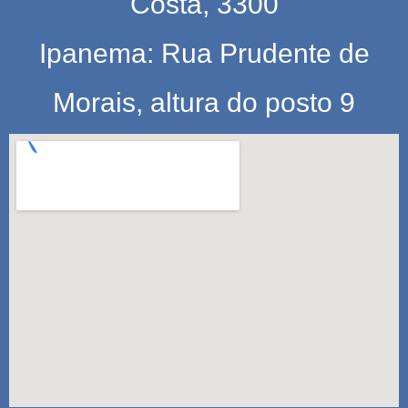
Costa, 3300
m
Ipanema: Rua Prudente de
Morais, altura do posto 9