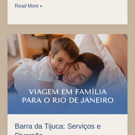
Flat
Read More »
in
Rio:
Onde
o
Amor
por
Viagens
e
Barra da Tijuca: Serviços e