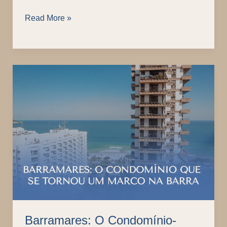
Amor
Read More »
Pet
na
Cidade
Maravilhosa:
15
lugares
Pet
Friendly
Barramares: O Condomínio-