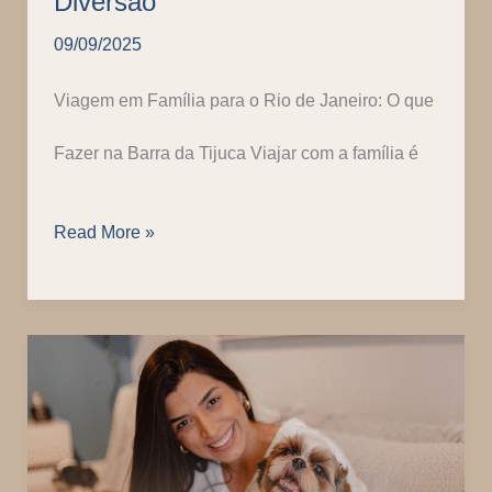
Diversão
Hospitalidade
09/09/2025
de
Viagem em Família para o Rio de Janeiro: O que
torna
Fazer na Barra da Tijuca Viajar com a família é
um
Lar
Barra
Read More »
no
da
Rio
Tijuca:
de
Serviços
Janeiro
e