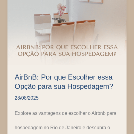
Bairro
que
se
tornou
um
Marco
AirBnB: Por que Escolher essa
Opção para sua Hospedagem?
na
28/08/2025
Barra
Explore as vantagens de escolher o Airbnb para
da
hospedagem no Rio de Janeiro e descubra o
Tijuca