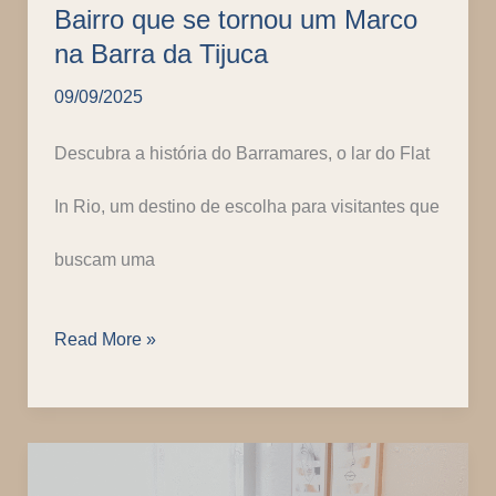
Bairro que se tornou um Marco
na
na Barra da Tijuca
Barra
09/09/2025
da
Descubra a história do Barramares, o lar do Flat
Tijuca
In Rio, um destino de escolha para visitantes que
buscam uma
Barramares:
Read More »
O
Condomínio-